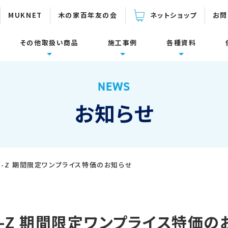
MUKNET
木の家百年友の会
ネットショップ
お問
その他取扱い商品
施工事例
各種資料
下関連製品
設置面・用途
倍率の計算
ーム
面集
施工に関するご質問
耐震補強
製品カタログ・取扱説明書
NEWS
壁面
束一発
防鼠材・通風材
お知らせ
床面・水平構面
耐震リフォーム
ダイカラットJIN-Z
スリットマン
施工事例
コボット動画集
タケタン800
定尺パンチングメタル
IN-Z 期間限定ワンプライス特価のお知らせ
参考資料
デベグラスワイヤー/
ウールブレス
参考壁倍率の計算表
ロープ/ テープ
使い方Q＆A集
N-Z 期間限定ワンプライス特価の
各種資料ダウンロード
ウォーロ