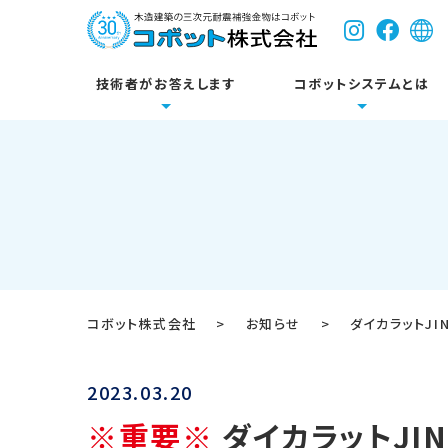
技術者がお答えします
コボットシステムとは
コボットについて
耐震関連製品
床
設計に関するご質問
新築
技術資料・試験成績
参考壁
リフォ
各種図
公共施設
Dボルトシステム
コボット株式会社
>
お知らせ
>
ダイカラットJ
開発のきっかけ
システム基本構成
2023.03.20
※重要※
ダイカラットJI