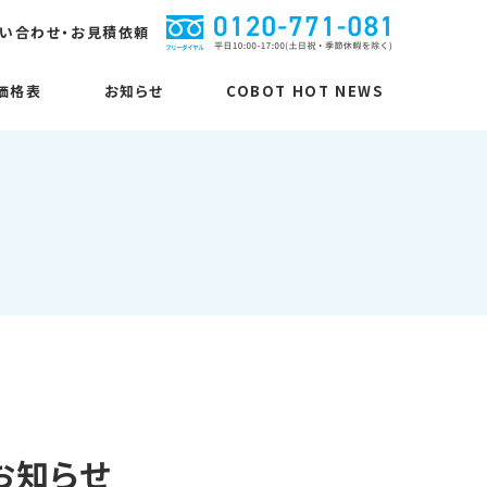
い合わせ・お見積依頼
価格表
お知らせ
COBOT HOT NEWS
MUKUNET関連商品
MUKUNET関連商品
仕様に関するご質問
ピボット
カラーコボット
桐油
無垢三層フローリング
コボットストロンガー
楢（ナラ）
無垢三層フローリング
コボピタ
から松（ラーチ）
張るピン！
欧州赤松
お知らせ
ピボットシステム
能登ひばデッキ