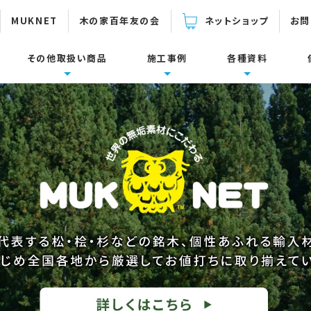
MUKNET
木の家百年友の会
ネットショップ
お問
その他取扱い商品
施工事例
各種資料
下関連製品
設置面・用途
倍率の計算
ーム
面集
施工に関するご質問
耐震補強
製品カタログ・取扱説明書
壁面
束一発
防鼠材・通風材
床面・水平構面
耐震リフォーム
ダイカラットJIN-Z
スリットマン
施工事例
コボット動画集
タケタン800
定尺パンチングメタル
参考資料
デベグラスワイヤー/
ウールブレス
参考壁倍率の計算表
ロープ/ テープ
使い方Q＆A集
各種資料ダウンロード
ウォーロ