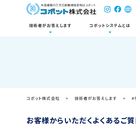
技術者がお答えします
コボットシステムとは
コボットについて
耐震関連製品
床
設計に関するご質問
新築
技術資料・試験成績
参考壁
リフォ
各種図
公共施設
Dボルトシステム
コボット株式会社
>
技術者がお答えします
>
#
開発のきっかけ
システム基本構成
お客様からいただくよくあるご