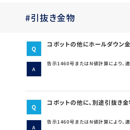
#引抜き金物
耐震補強の考え方
国土交通省大臣認
コボットの他にホールダウン金
Q
告示1460号またはN値計算により、
A
コボットの他に、別途引抜き金
Q
告示1460号またはN値計算により、
A