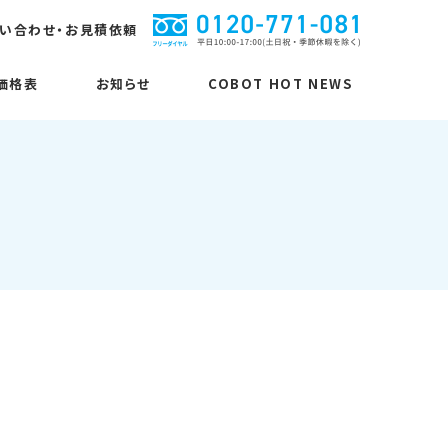
い合わせ・お見積依頼
価格表
お知らせ
COBOT HOT NEWS
MUKUNET関連商品
MUKUNET関連商品
仕様に関するご質問
ピボット
カラーコボット
桐油
無垢三層フローリング
コボットストロンガー
楢（ナラ）
無垢三層フローリング
コボピタ
から松（ラーチ）
張るピン！
欧州赤松
ピボットシステム
能登ひばデッキ