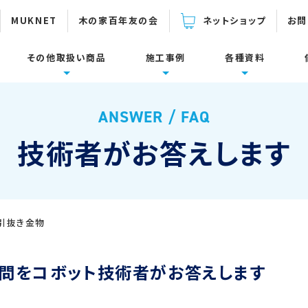
MUKNET
木の家百年友の会
ネットショップ
お問
その他取扱い商品
施工事例
各種資料
下関連製品
設置面・用途
倍率の計算
ーム
面集
施工に関するご質問
耐震補強
製品カタログ・取扱説明書
ANSWER / FAQ
壁面
束一発
防鼠材・通風材
技術者がお答えします
床面・水平構面
耐震リフォーム
ダイカラットJIN-Z
スリットマン
施工事例
コボット動画集
タケタン800
定尺パンチングメタル
引抜き金物
参考資料
デベグラスワイヤー/
ウールブレス
参考壁倍率の計算表
ロープ/ テープ
質問をコボット技術者がお答えします
使い方Q＆A集
各種資料ダウンロード
ウォーロ