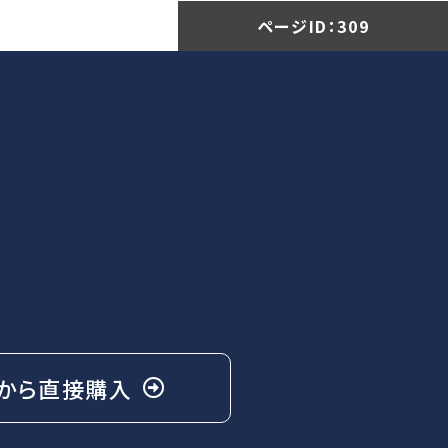
ページID：
309
から
直接購入