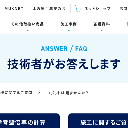
MUKNET
木の家百年友の会
ネットショップ
お問
その他取扱い商品
施工事例
各種資料
下関連製品
設置面・用途
倍率の計算
ーム
面集
施工に関するご質問
耐震補強
製品カタログ・取扱説明書
ANSWER / FAQ
壁面
束一発
防鼠材・通風材
技術者がお答えします
床面・水平構面
耐震リフォーム
ダイカラットJIN-Z
スリットマン
施工事例
コボット動画集
タケタン800
定尺パンチングメタル
仕様に関するご質問
>
コボットは錆ませんか？
参考資料
デベグラスワイヤー/
ウールブレス
参考壁倍率の計算表
ロープ/ テープ
使い方Q＆A集
参考壁倍率の計算
施工に関するご質
各種資料ダウンロード
ウォーロ