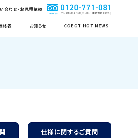
い合わせ・お見積依頼
価格表
お知らせ
COBOT HOT NEWS
MUKUNET関連商品
MUKUNET関連商品
仕様に関するご質問
ピボット
カラーコボット
桐油
無垢三層フローリング
コボットストロンガー
楢（ナラ）
無垢三層フローリング
コボピタ
から松（ラーチ）
張るピン！
欧州赤松
問
仕様に関するご質問
ピボットシステム
能登ひばデッキ