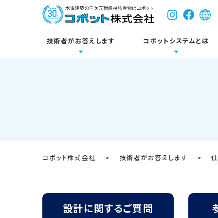
技術者がお答えします
コボットシステムとは
コボットについて
耐震関連製品
床
設計に関するご質問
新築
技術資料・試験成績
参考壁
リフォ
各種図
公共施設
Dボルトシステム
コボット株式会社
>
技術者がお答えします
>
開発のきっかけ
システム基本構成
設計に関するご質問