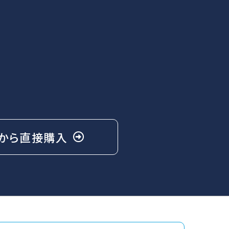
から
直接購入