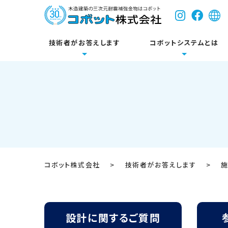
技術者がお答えします
コボットシステムとは
コボットについて
耐震関連製品
床
設計に関するご質問
新築
技術資料・試験成績
参考壁
リフォ
各種図
公共施設
Dボルトシステム
コボット株式会社
>
技術者がお答えします
>
開発のきっかけ
システム基本構成
設計に関するご質問