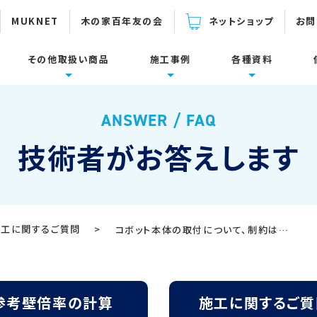
MUKNET
木の家百年友の会
ネットショップ
お問
その他取扱い商品
施工事例
各種資料
下関連製品
設置面・用途
倍率の計算
ーム
面集
施工に関するご質問
耐震補強
製品カタログ・取扱説明書
ANSWER / FAQ
壁面
束一発
防鼠材・通風材
技術者がお答えします
床面・水平構面
耐震リフォーム
ダイカラットJIN-Z
スリットマン
施工事例
コボット動画集
タケタン800
定尺パンチングメタル
施工に関するご質問
>
コボット本体の取付について、制約はありますか？
参考資料
デベグラスワイヤー/
ウールブレス
参考壁倍率の計算表
ロープ/ テープ
使い方Q＆A集
参考壁倍率の計算
施工に関するご質
各種資料ダウンロード
ウォーロ