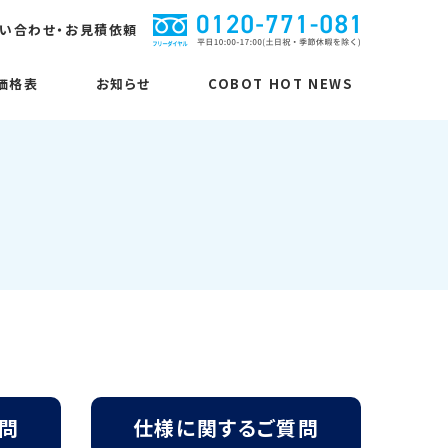
い合わせ・お見積依頼
価格表
お知らせ
COBOT HOT NEWS
MUKUNET関連商品
MUKUNET関連商品
仕様に関するご質問
ピボット
カラーコボット
桐油
無垢三層フローリング
コボットストロンガー
楢（ナラ）
無垢三層フローリング
コボピタ
から松（ラーチ）
張るピン！
欧州赤松
問
仕様に関するご質問
ピボットシステム
能登ひばデッキ