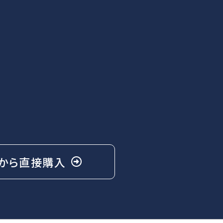
から
直接購入