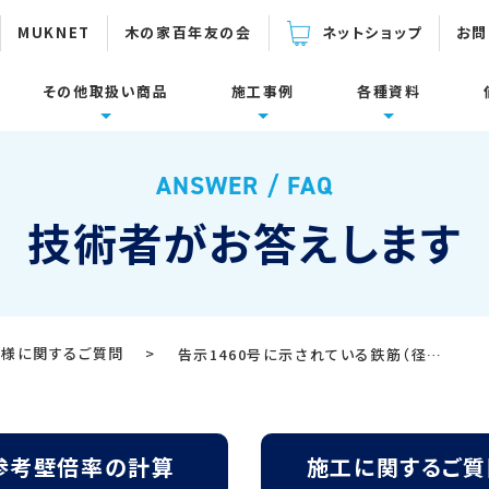
MUKNET
木の家百年友の会
ネットショップ
お問
その他取扱い商品
施工事例
各種資料
下関連製品
設置面・用途
倍率の計算
ーム
面集
施工に関するご質問
耐震補強
製品カタログ・取扱説明書
ANSWER / FAQ
壁面
束一発
防鼠材・通風材
技術者がお答えします
床面・水平構面
耐震リフォーム
ダイカラットJIN-Z
スリットマン
施工事例
コボット動画集
タケタン800
定尺パンチングメタル
仕様に関するご質問
>
告示1460号に示されている鉄筋（径9mm以上）の筋かいは、たすき掛けの場合は２倍と示されています。コボットの仕様は告示と比べて、どのような違いがありますか。
参考資料
デベグラスワイヤー/
ウールブレス
参考壁倍率の計算表
ロープ/ テープ
使い方Q＆A集
参考壁倍率の計算
施工に関するご質
各種資料ダウンロード
ウォーロ