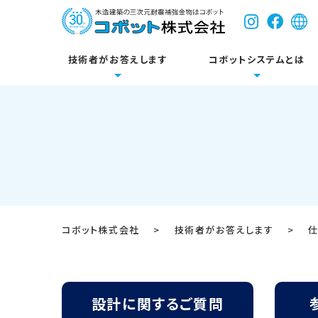
技術者がお答えします
コボットシステムとは
コボットについて
耐震関連製品
床
設計に関するご質問
新築
技術資料・試験成績
参考壁
リフォ
各種図
公共施設
Dボルトシステム
コボット株式会社
>
技術者がお答えします
>
開発のきっかけ
システム基本構成
設計に関するご質問