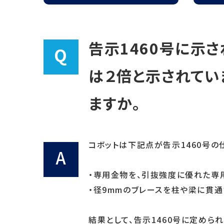
耐震補強の考え方
国土交通省大臣認
告示1460号に示
Q
は２倍と示されてい
ますか。
コボットは下記点が告示1460号の
A
・専用金物を、引抜強度に優れた専
・径9mmのブレースを柱や梁に貫
結果として、告示1460号に定めら