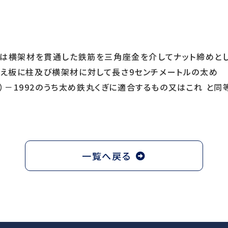
又は横架材を貫通した鉄筋を三角座金を介してナット締めと
え板に柱及び横架材に対して長さ9センチメートルの太め
くぎ）－1992のうち太め鉄丸くぎに適合するもの又はこれ と
一覧へ戻る