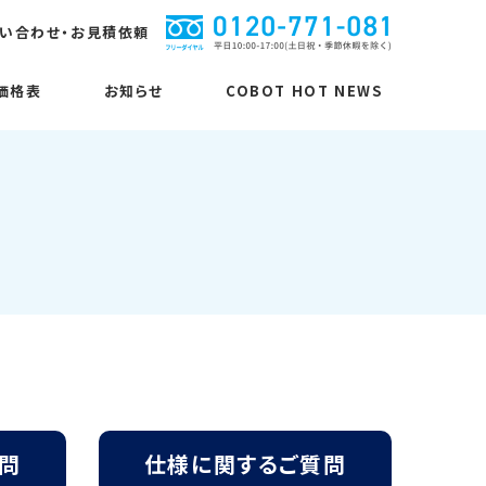
い合わせ・お見積依頼
価格表
お知らせ
COBOT HOT NEWS
MUKUNET関連商品
MUKUNET関連商品
仕様に関するご質問
ピボット
カラーコボット
桐油
無垢三層フローリング
コボットストロンガー
楢（ナラ）
無垢三層フローリング
コボピタ
から松（ラーチ）
張るピン！
欧州赤松
問
仕様に関するご質問
ピボットシステム
能登ひばデッキ